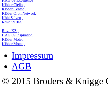
HAG 09 Excellence
Klöber Ciello
Klöber Centeo
Klöber Orbit Network
Köhl Salveo
Rovo 5910A
Rovo XZ
HAG 09 Inspiration
Klöber Moteo
Klöber Moteo
Impressum
AGB
© 2015 Broders & Knigg